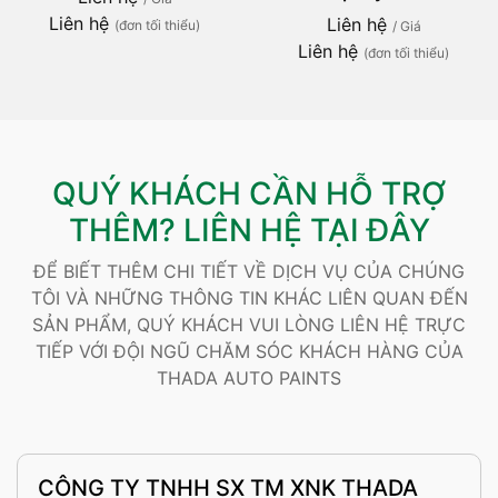
Liên hệ
Liên hệ
(đơn tối thiểu)
/ Giá
Liên hệ
(đơn tối thiểu)
QUÝ KHÁCH CẦN HỖ TRỢ
THÊM? LIÊN HỆ TẠI ĐÂY
ĐỂ BIẾT THÊM CHI TIẾT VỀ DỊCH VỤ CỦA CHÚNG
TÔI VÀ NHỮNG THÔNG TIN KHÁC LIÊN QUAN ĐẾN
SẢN PHẨM, QUÝ KHÁCH VUI LÒNG LIÊN HỆ TRỰC
TIẾP VỚI ĐỘI NGŨ CHĂM SÓC KHÁCH HÀNG CỦA
THADA AUTO PAINTS
CÔNG TY TNHH SX TM XNK THADA