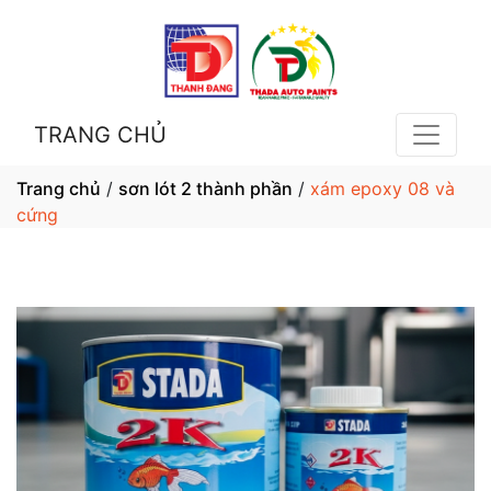
TRANG CHỦ
Trang chủ
/
sơn lót 2 thành phần
/
xám epoxy 08 và
cứng