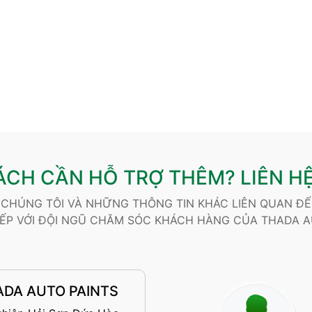
CH CẦN HỖ TRỢ THÊM? LIÊN HỆ
A CHÚNG TÔI VÀ NHỮNG THÔNG TIN KHÁC LIÊN QUAN Đ
IẾP VỚI ĐỘI NGŨ CHĂM SÓC KHÁCH HÀNG CỦA THADA A
ADA AUTO PAINTS