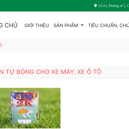
Lô A1, Đường số 1, 
G CHỦ
GIỚI THIỆU
SẢN PHẨM
TIÊU CHUẨN, CH
ô
N TỰ BÓNG CHO XE MÁY, XE Ô TÔ