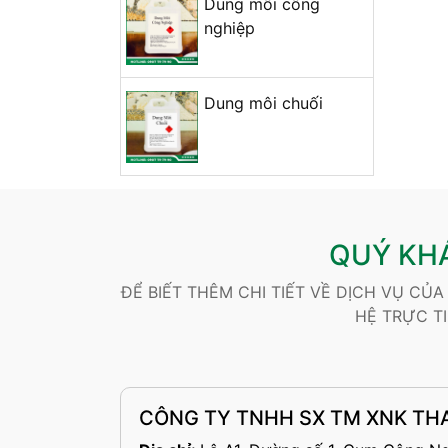
Dung môi công
nghiệp
Dung môi chuối
QUÝ KHÁ
ĐỂ BIẾT THÊM CHI TIẾT VỀ DỊCH VỤ CỦ
HỆ TRỰC T
CÔNG TY TNHH SX TM XNK TH