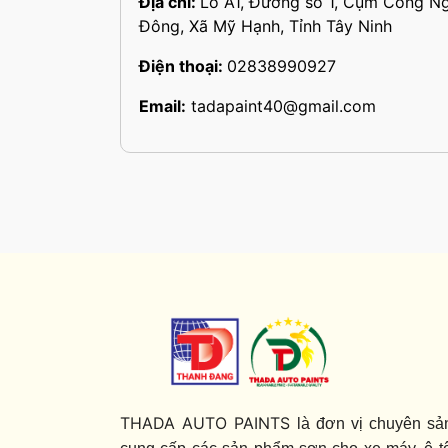
Địa chỉ:
Lô A1, Đường số 1, Cụm Công N
Đông, Xã Mỹ Hạnh, Tỉnh Tây Ninh
Điện thoại:
02838990927
Email:
tadapaint40@gmail.com
THADA AUTO PAINTS
là đơn vị chuyên sả