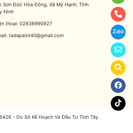
i Sơn Đức Hòa Đông, Xã Mỹ Hạnh, Tỉnh
y Ninh
ện thoại:
02838990927
Zalo
ail:
tadapaint40@gmail.com
26 - Do Sở Kế Hoạch Và Đầu Tư Tỉnh Tây