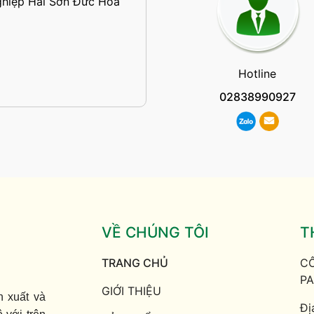
ghiệp Hải Sơn Đức Hòa
Hotline
02838990927
VỀ CHÚNG TÔI
T
TRANG CHỦ
CÔ
PA
GIỚI THIỆU
n xuất và
Đị