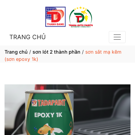
TRANG CHỦ
Trang chủ
/
sơn lót 2 thành phần
/
sơn sắt mạ kẽm
(sơn epoxy 1k)