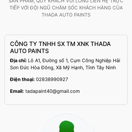
SẢN PHẨM, QUÝ KHÁCH VUI LÒNG LIÊN HỆ TRỰC
TIẾP VỚI ĐỘI NGŨ CHĂM SÓC KHÁCH HÀNG CỦA
THADA AUTO PAINTS
CÔNG TY TNHH SX TM XNK THADA
AUTO PAINTS
Địa chỉ:
Lô A1, Đường số 1, Cụm Công Nghiệp Hải
Sơn Đức Hòa Đông, Xã Mỹ Hạnh, Tỉnh Tây Ninh
Điện thoại:
02838990927
Email:
tadapaint40@gmail.com