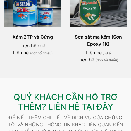
Xám 2TP và Cứng
Sơn sắt mạ kẽm (Sơn
Epoxy 1K)
Liên hệ
/ Giá
Liên hệ
Liên hệ
(đơn tối thiểu)
/ Giá
Liên hệ
(đơn tối thiểu)
QUÝ KHÁCH CẦN HỖ TRỢ
THÊM? LIÊN HỆ TẠI ĐÂY
ĐỂ BIẾT THÊM CHI TIẾT VỀ DỊCH VỤ CỦA CHÚNG
TÔI VÀ NHỮNG THÔNG TIN KHÁC LIÊN QUAN ĐẾN